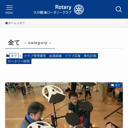
MENU
ホーム
全て
全て
– category –
全て
クラブ管理運営
会員組織
クラブ広報
奉仕計画
ロータリー財団
全て