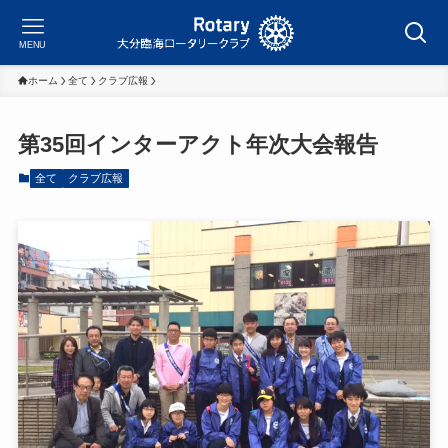
MENU
ホーム
全て
クラブ広報
第35回インターアクト年次大会報告
全て
クラブ広報