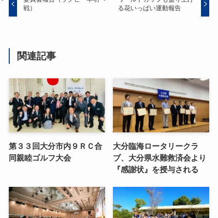
戦）
る花いっぱい運動報告
関連記事
第３３回大分市内９ＲＣ合
大分臨海ロータリークラ
同親睦ゴルフ大会
ブ、大分県水難救済会より
『感謝状』を授与される