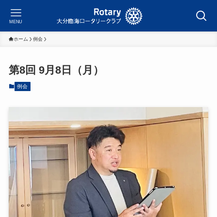
MENU
ホーム
例会
第8回 9月8日（月）
例会