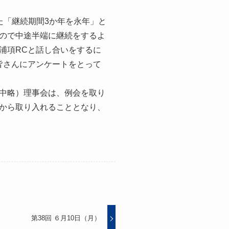
た「継続期間3か年を永年」と
ので中途半端に継続をするよ
浦項RCと話し合いをするに
皆さんにアンケートをとって
中略）理事会は、例会を取り
から取り入れることとなり、
第38回 ６月10日（月）