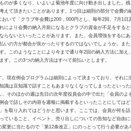
ものが多くなり、いよいよ菊池年度に向け動き出しました。残
考えて頂きたいことがあります。1つ目は細則の部分で会費の
おいて「クラブ年会費は200，000円とし、毎年2回、7月1日
れにより会費の納入月前になるとクラブの資金が不足をすると
ならないといったことがあります。また、会員増強をするにあ
払いの方が都合が良かったりするのではないでしょうか。また
す。このようなことにより今まで通り年2回の納入方法に加え、
ます。この3つの納入方法はすべて前払いとします。
す。現在例会プログラムは細則によって決まっており、それに
知識は豆知識で話すこともあまりなくなってしまったといった
し、そのほかの週は先日の次年度役員会の中で出た「会員のよ
例会で話しその内容を週報に掲載するといったことにしてはど
」を取り入れてはどうかと思います。ここでは、会員が何を話
っていること、イベント、売り出しについての告知など自由に
の変更に当たるので「第12条改正」にのっとって行う必要があ