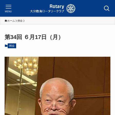
MENU
ホーム
例会
第34回 ６月17日（月）
例会