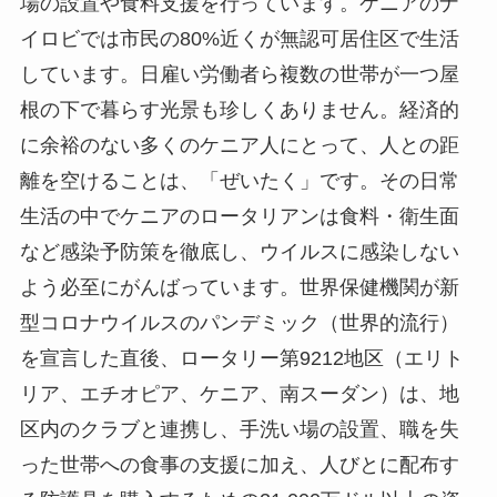
場の設置や食料支援を行っています。ケニアのナ
イロビでは市民の80%近くが無認可居住区で生活
しています。日雇い労働者ら複数の世帯が一つ屋
根の下で暮らす光景も珍しくありません。経済的
に余裕のない多くのケニア人にとって、人との距
離を空けることは、「ぜいたく」です。その日常
生活の中でケニアのロータリアンは食料・衛生面
など感染予防策を徹底し、ウイルスに感染しない
よう必至にがんばっています。世界保健機関が新
型コロナウイルスのパンデミック（世界的流行）
を宣言した直後、ロータリー第9212地区（エリト
リア、エチオピア、ケニア、南スーダン）は、地
区内のクラブと連携し、手洗い場の設置、職を失
った世帯への食事の支援に加え、人びとに配布す