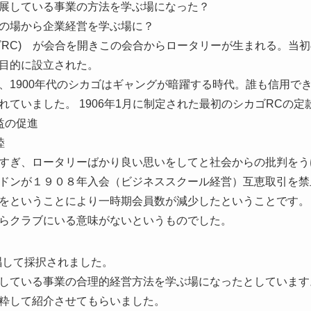
展している事業の方法を学ぶ場になった？
の場から企業経営を学ぶ場に？
カゴRC) が会合を開きこの会合からロータリーが生まれる。当
目的に設立された。
、1900年代のシカゴはギャングが暗躍する時代。誰も信用で
ていました。 1906年1月に制定された最初のシカゴRCの定
益の促進
睦
すぎ、ロータリーばかり良い思いをしてと社会からの批判をう
ドンが１９０８年入会（ビジネススクール経営）互恵取引を禁
をということにより一時期会員数が減少したということです。
らクラブにいる意味がないというものでした。
論を提唱して採択されました。
している事業の合理的経営方法を学ぶ場になったとしています
粋して紹介させてもらいました。