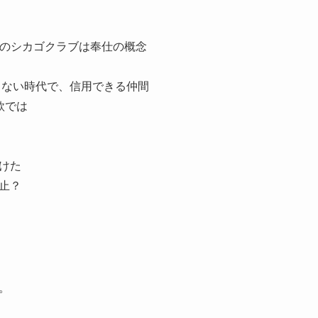
初のシカゴクラブは奉仕の概念
きない時代で、信用できる仲間
款では
けた
止？
。